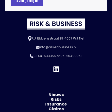
F.J. Ebbensstraat 81, 4007 WJ Tiel
info@riskenbusiness.nl
0344-633356
of
06-20490063
Nieuws
Risks
Insurance
Claims