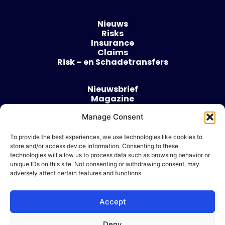
Nieuws
Risks
Insurance
Claims
Risk – en Schadetransfers
Nieuwsbrief
Magazine
Evenementen
Manage Consent
Over
Contact
To provide the best experiences, we use technologies like cookies to
store and/or access device information. Consenting to these
Algemene voorwaarden
technologies will allow us to process data such as browsing behavior or
Cookie beleid
unique IDs on this site. Not consenting or withdrawing consent, may
adversely affect certain features and functions.
Accept
Ik wil adverteren
Deny