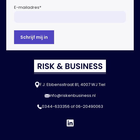
E-mailadres
*
F.J. Ebbensstraat 81, 4007 WJ Tiel
info@riskenbusiness.nl
0344-633356
of
06-20490063