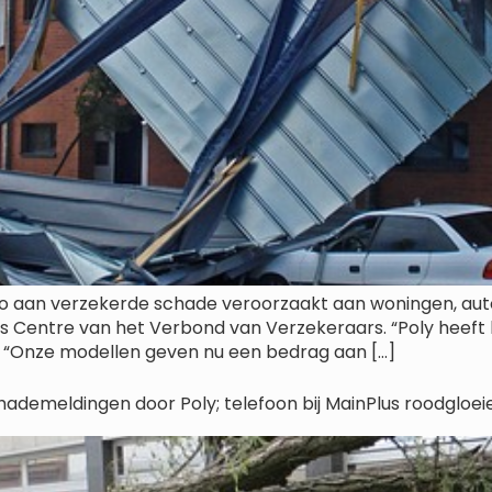
ro aan verzekerde schade veroorzaakt aan woningen, auto’
cs Centre van het Verbond van Verzekeraars. “Poly heeft 
. “Onze modellen geven nu een bedrag aan […]
hademeldingen door Poly; telefoon bij MainPlus roodgloei