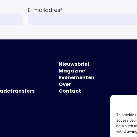
E-mailadres
*
Nieuwsbrief
Magazine
Evenementen
Over
hadetransfers
Contact
To provide t
access devic
data such as
withdrawing