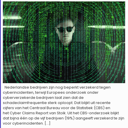
Nederlandse bedrijven zijn nog beperkt verzekerd tegen
cyberincidenten, terwijl Europees onderzoek onder
cyberverzekerde bedrijven laat zien dat de
schadeclaimfrequentie sterk oploopt. Dat blijkt uit recente
cijfers van het Centraal Bureau voor de Statistiek (CBS) en
het Cyber Claims Report van Stoïk. Uit het CBS-onderzoek blijkt
dat bijna één op de vijf bedrijven (19%) aangeeft verzekerd te zijn
voor cyberincidenten. […]