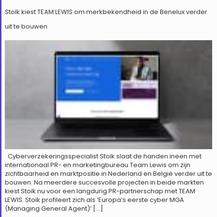
Stoïk kiest TEAM LEWIS om merkbekendheid in de Benelux verder
uit te bouwen
Cyberverzekeringsspecialist Stoïk slaat de handen ineen met
internationaal PR- en marketingbureau Team Lewis om zijn
zichtbaarheid en marktpositie in Nederland en België verder uit te
bouwen. Na meerdere succesvolle projecten in beide markten
kiest Stoïk nu voor een langdurig PR-partnerschap met TEAM
LEWIS. Stoïk profileert zich als ‘Europa’s eerste cyber MGA
(Managing General Agent)’ […]