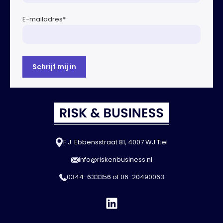
E-mailadres
*
F.J. Ebbensstraat 81, 4007 WJ Tiel
info@riskenbusiness.nl
0344-633356
of
06-20490063