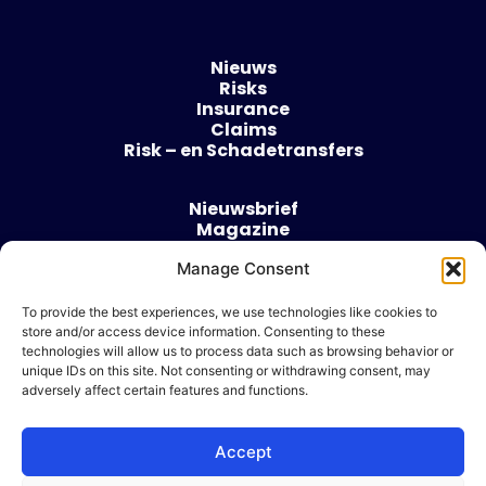
Nieuws
Risks
Insurance
Claims
Risk – en Schadetransfers
Nieuwsbrief
Magazine
Evenementen
Manage Consent
Over
Contact
To provide the best experiences, we use technologies like cookies to
store and/or access device information. Consenting to these
Algemene voorwaarden
technologies will allow us to process data such as browsing behavior or
Cookie beleid
unique IDs on this site. Not consenting or withdrawing consent, may
adversely affect certain features and functions.
Accept
Ik wil adverteren