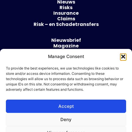
Nieuws
Risks
Insurance
Claims
Risk – en Schadetransfers
Nieuwsbrief
Magazine
Evenementen
Over
Manage Consent
Contact
To provide the best experiences, we use technologies like cookies to
store and/or access device information. Consenting to these
Algemene voorwaarden
technologies will allow us to process data such as browsing behavior or
Cookie beleid
unique IDs on this site. Not consenting or withdrawing consent, may
adversely affect certain features and functions.
Accept
Ik wil adverteren
Deny
© 2026 Risk & Business