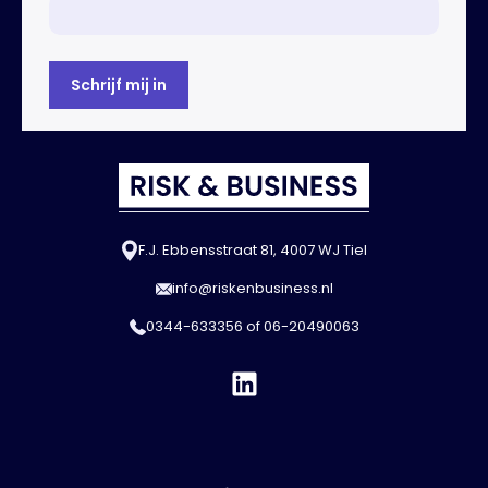
F.J. Ebbensstraat 81, 4007 WJ Tiel
info@riskenbusiness.nl
0344-633356
of
06-20490063