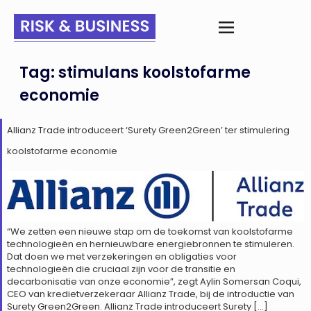
Tag:
stimulans koolstofarme
economie
Allianz Trade introduceert ‘Surety Green2Green’ ter stimulering
koolstofarme economie
“We zetten een nieuwe stap om de toekomst van koolstofarme
technologieën en hernieuwbare energiebronnen te stimuleren.
Dat doen we met verzekeringen en obligaties voor
technologieën die cruciaal zijn voor de transitie en
decarbonisatie van onze economie”, zegt Aylin Somersan Coqui,
CEO van kredietverzekeraar Allianz Trade, bij de introductie van
Surety Green2Green. Allianz Trade introduceert Surety […]