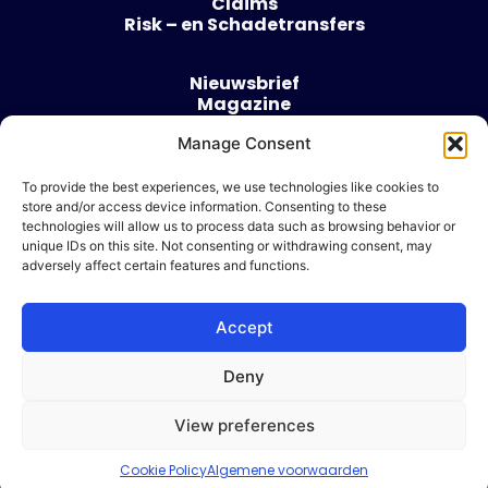
Claims
Risk – en Schadetransfers
Nieuwsbrief
Magazine
Evenementen
Manage Consent
Over
Contact
To provide the best experiences, we use technologies like cookies to
store and/or access device information. Consenting to these
Algemene voorwaarden
technologies will allow us to process data such as browsing behavior or
Cookie beleid
unique IDs on this site. Not consenting or withdrawing consent, may
adversely affect certain features and functions.
Accept
Ik wil adverteren
Deny
© 2026 Risk & Business
View preferences
| Design & Development door
WP Masters
Cookie Policy
Algemene voorwaarden