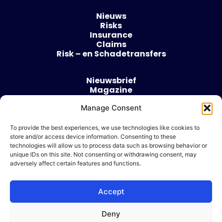
Nieuws
Risks
Insurance
Claims
Risk – en Schadetransfers
Nieuwsbrief
Magazine
Evenementen
Manage Consent
Over
Contact
To provide the best experiences, we use technologies like cookies to
store and/or access device information. Consenting to these
Algemene voorwaarden
technologies will allow us to process data such as browsing behavior or
Cookie beleid
unique IDs on this site. Not consenting or withdrawing consent, may
adversely affect certain features and functions.
Accept
Ik wil adverteren
Deny