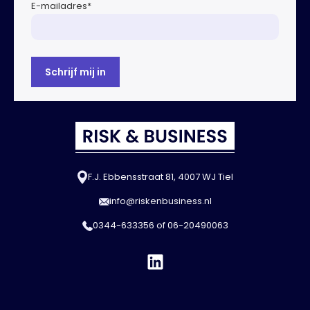
E-mailadres
*
F.J. Ebbensstraat 81, 4007 WJ Tiel
info@riskenbusiness.nl
0344-633356
of
06-20490063