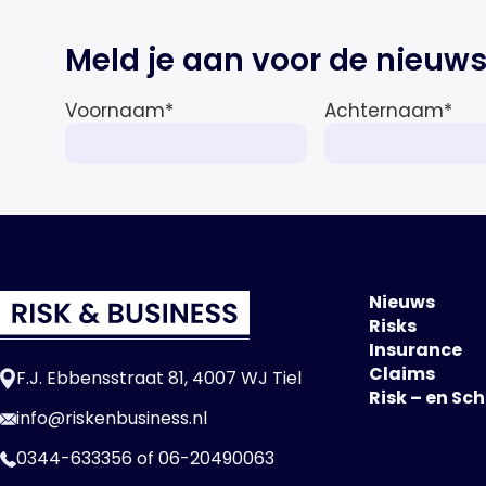
Meld je aan voor de nieuws
Voornaam
*
Achternaam
*
Nieuws
Risks
Insurance
Claims
F.J. Ebbensstraat 81, 4007 WJ Tiel
Risk – en Sc
info@riskenbusiness.nl
0344-633356
of
06-20490063