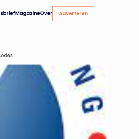
sbrief
Magazine
Over
Adverteren
scodes