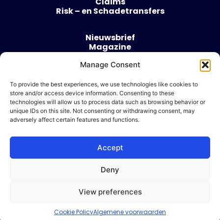
Claims
Risk – en Schadetransfers
Nieuwsbrief
Magazine
Evenementen
Manage Consent
Over
Contact
To provide the best experiences, we use technologies like cookies to
store and/or access device information. Consenting to these
Algemene voorwaarden
technologies will allow us to process data such as browsing behavior or
Cookie beleid
unique IDs on this site. Not consenting or withdrawing consent, may
adversely affect certain features and functions.
Accept
Ik wil adverteren
Deny
© 2026 Risk & Business
View preferences
| Design & Development door
WP Masters
Cookie Policy
Algemene voorwaarden