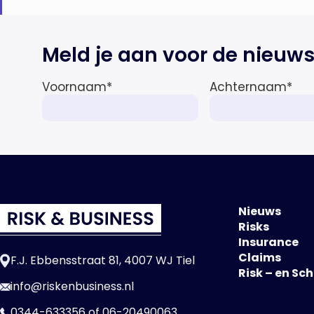
Meld je aan voor de nieuws
Voornaam
*
Achternaam
*
Nieuws
Risks
Insurance
Claims
F.J. Ebbensstraat 81, 4007 WJ Tiel
Risk – en Sc
info@riskenbusiness.nl
0344-633356
of
06-20490063