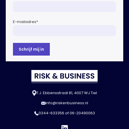
E-mailadres
*
F.J. Ebbensstraat 81, 4007 WJ Tiel
info@riskenbusiness.nl
0344-633356
of
06-20490063