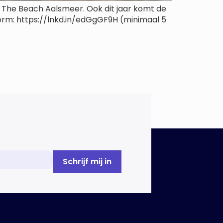
j The Beach Aalsmeer. Ook dit jaar komt de
tform: https://lnkd.in/edGgGF9H (minimaal 5