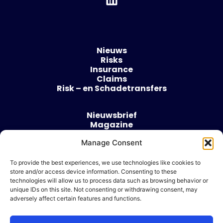
Nieuws
Risks
Insurance
Claims
Risk – en Schadetransfers
Nieuwsbrief
Magazine
Evenementen
Manage Consent
Over
Contact
To provide the best experiences, we use technologies like cookies to
store and/or access device information. Consenting to these
Algemene voorwaarden
technologies will allow us to process data such as browsing behavior or
Cookie beleid
unique IDs on this site. Not consenting or withdrawing consent, may
adversely affect certain features and functions.