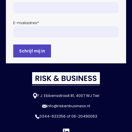
E-mailadres
*
F.J. Ebbensstraat 81, 4007 WJ Tiel
info@riskenbusiness.nl
0344-633356
of
06-20490063