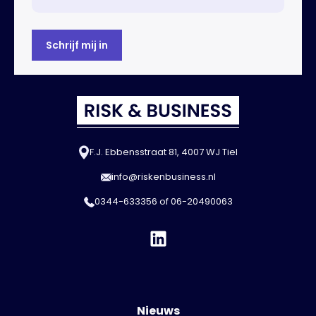
F.J. Ebbensstraat 81, 4007 WJ Tiel
info@riskenbusiness.nl
0344-633356
of
06-20490063
Nieuws