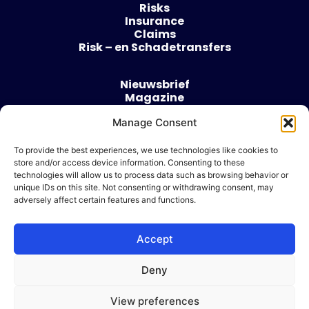
Risks
Insurance
Claims
Risk – en Schadetransfers
Nieuwsbrief
Magazine
Evenementen
Manage Consent
Over
Contact
To provide the best experiences, we use technologies like cookies to
store and/or access device information. Consenting to these
Algemene voorwaarden
technologies will allow us to process data such as browsing behavior or
Cookie beleid
unique IDs on this site. Not consenting or withdrawing consent, may
adversely affect certain features and functions.
Accept
Ik wil adverteren
Deny
© 2026 Risk & Business
View preferences