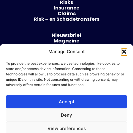
Risks
Insurance
Claims
Risk – en Schadetransfers
Nieuwsbrief
Magazine
Evenementen
Over
Manage Consent
Contact
To provide the best experiences, we use technologies like cookies to
store and/or access device information. Consenting to these
Algemene voorwaarden
technologies will allow us to process data such as browsing behavior or
Cookie beleid
unique IDs on this site. Not consenting or withdrawing consent, may
adversely affect certain features and functions.
Accept
Ik wil adverteren
Deny
© 2026 Risk & Business
View preferences
| Design & Development door
WP Masters