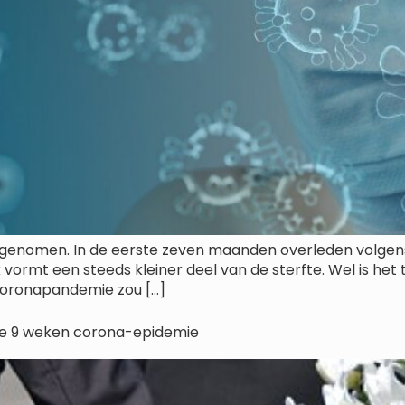
afgenomen. In de eerste zeven maanden overleden volgens
ormt een steeds kleiner deel van de sterfte. Wel is het t
coronapandemie zou […]
ste 9 weken corona-epidemie