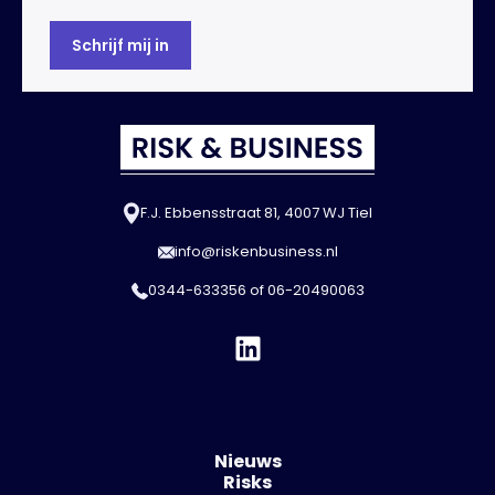
F.J. Ebbensstraat 81, 4007 WJ Tiel
info@riskenbusiness.nl
0344-633356
of
06-20490063
Nieuws
Risks