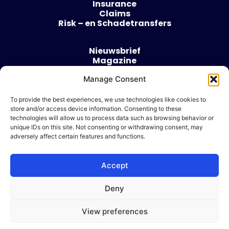
Insurance
Claims
Risk – en Schadetransfers
Nieuwsbrief
Magazine
Evenementen
Manage Consent
Over
Contact
To provide the best experiences, we use technologies like cookies to
store and/or access device information. Consenting to these
Algemene voorwaarden
technologies will allow us to process data such as browsing behavior or
Cookie beleid
unique IDs on this site. Not consenting or withdrawing consent, may
adversely affect certain features and functions.
Accept
Ik wil adverteren
Deny
© 2026 Risk & Business
View preferences
| Design & Development door
WP Masters