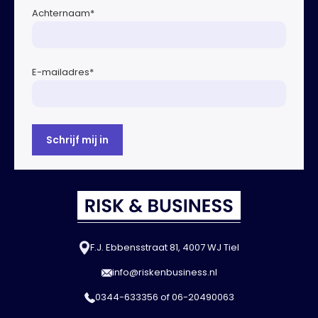
Achternaam
*
E-mailadres
*
F.J. Ebbensstraat 81, 4007 WJ Tiel
info@riskenbusiness.nl
0344-633356
of
06-20490063