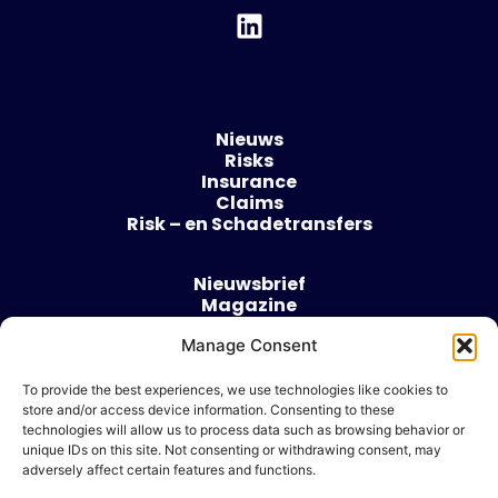
Nieuws
Risks
Insurance
Claims
Risk – en Schadetransfers
Nieuwsbrief
Magazine
Evenementen
Over
Manage Consent
Contact
To provide the best experiences, we use technologies like cookies to
store and/or access device information. Consenting to these
Algemene voorwaarden
technologies will allow us to process data such as browsing behavior or
Cookie beleid
unique IDs on this site. Not consenting or withdrawing consent, may
adversely affect certain features and functions.