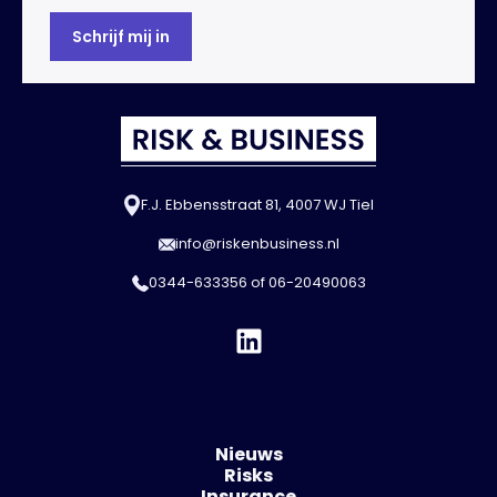
F.J. Ebbensstraat 81, 4007 WJ Tiel
info@riskenbusiness.nl
0344-633356
of
06-20490063
Nieuws
Risks
Insurance