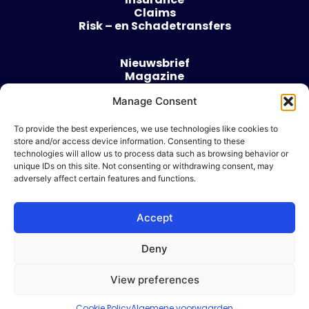
Claims
Risk – en Schadetransfers
Nieuwsbrief
Magazine
Evenementen
Manage Consent
Over
Contact
To provide the best experiences, we use technologies like cookies to
store and/or access device information. Consenting to these
Algemene voorwaarden
technologies will allow us to process data such as browsing behavior or
Cookie beleid
unique IDs on this site. Not consenting or withdrawing consent, may
adversely affect certain features and functions.
Accept
Ik wil adverteren
Deny
© 2026 Risk & Business
View preferences
| Design & Development door
WP Masters
Cookie Policy
Algemene voorwaarden