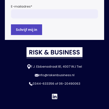
E-mailadres
*
F.J. Ebbensstraat 81, 4007 WJ Tiel
info@riskenbusiness.nl
0344-633356
of
06-20490063