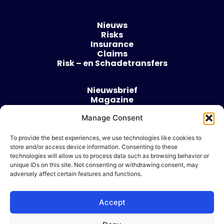
Nieuws
Risks
Insurance
Claims
Risk – en Schadetransfers
Nieuwsbrief
Magazine
Evenementen
Manage Consent
Over
Contact
To provide the best experiences, we use technologies like cookies to
store and/or access device information. Consenting to these
Algemene voorwaarden
technologies will allow us to process data such as browsing behavior or
Cookie beleid
unique IDs on this site. Not consenting or withdrawing consent, may
adversely affect certain features and functions.
Accept
Ik wil adverteren