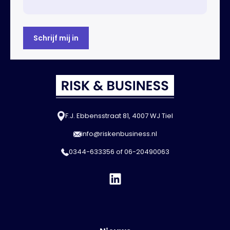
F.J. Ebbensstraat 81, 4007 WJ Tiel
info@riskenbusiness.nl
0344-633356
of
06-20490063