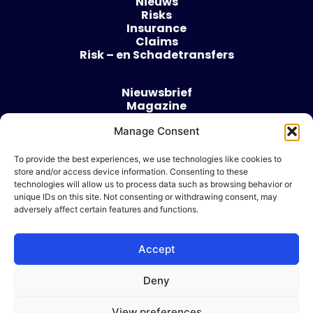
Nieuws
Risks
Insurance
Claims
Risk – en Schadetransfers
Nieuwsbrief
Magazine
Evenementen
Manage Consent
Over
Contact
To provide the best experiences, we use technologies like cookies to
store and/or access device information. Consenting to these
Algemene voorwaarden
technologies will allow us to process data such as browsing behavior or
Cookie beleid
unique IDs on this site. Not consenting or withdrawing consent, may
adversely affect certain features and functions.
Accept
Ik wil adverteren
Deny
© 2026 Risk & Business
View preferences