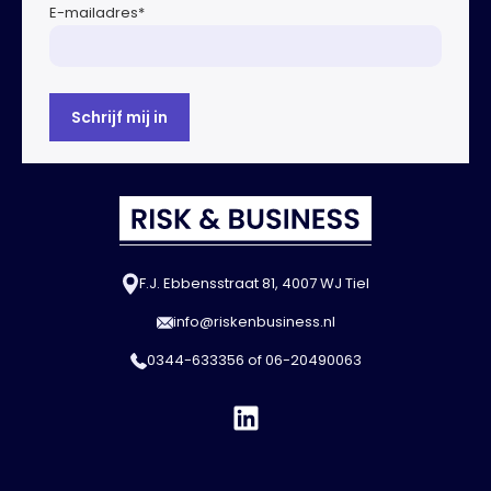
E-mailadres
*
F.J. Ebbensstraat 81, 4007 WJ Tiel
info@riskenbusiness.nl
0344-633356
of
06-20490063