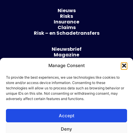
Nieuws
Risks
Insurance
Claims
Risk – en Schadetransfers
Nieuwsbrief
Magazine
Evenementen
Manage Consent
Over
Contact
To provide the best experiences, we use technologies like cookies to
store and/or access device information. Consenting to these
Algemene voorwaarden
technologies will allow us to process data such as browsing behavior or
Cookie beleid
unique IDs on this site. Not consenting or withdrawing consent, may
adversely affect certain features and functions.
Accept
Ik wil adverteren
Deny