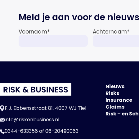
Meld je aan voor de nieuws
Voornaam
*
Achternaam
*
Nieuws
Risks
Insurance
Claims
F.J. Ebbensstraat 81, 4007 WJ Tiel
Risk – en Sc
info@riskenbusiness.nl
0344-633356
of
06-20490063