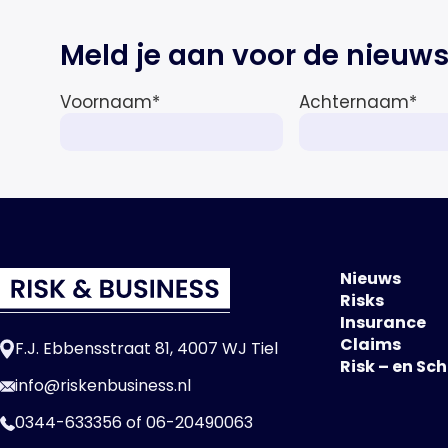
Meld je aan voor de nieuws
Voornaam
*
Achternaam
*
Nieuws
Risks
Insurance
Claims
F.J. Ebbensstraat 81, 4007 WJ Tiel
Risk – en Sc
info@riskenbusiness.nl
0344-633356
of
06-20490063