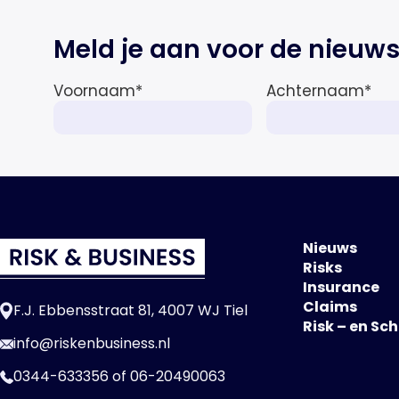
Meld je aan voor de nieuws
Voornaam
*
Achternaam
*
Nieuws
Risks
Insurance
Claims
F.J. Ebbensstraat 81, 4007 WJ Tiel
Risk – en Sc
info@riskenbusiness.nl
0344-633356
of
06-20490063