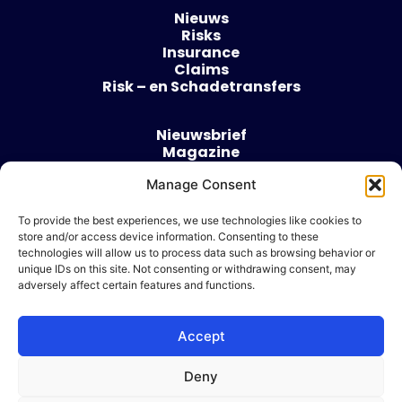
Nieuws
Risks
Insurance
Claims
Risk – en Schadetransfers
Nieuwsbrief
Magazine
Evenementen
Manage Consent
Over
Contact
To provide the best experiences, we use technologies like cookies to
store and/or access device information. Consenting to these
Algemene voorwaarden
technologies will allow us to process data such as browsing behavior or
Cookie beleid
unique IDs on this site. Not consenting or withdrawing consent, may
adversely affect certain features and functions.
Accept
Ik wil adverteren
Deny