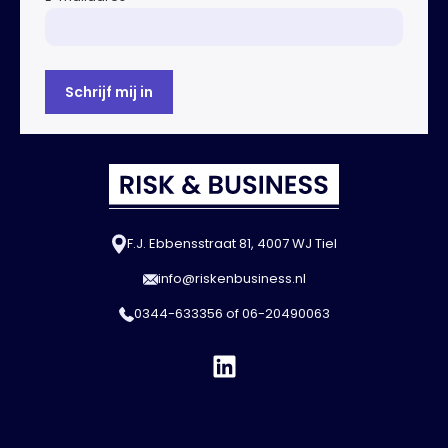
F.J. Ebbensstraat 81, 4007 WJ Tiel
info@riskenbusiness.nl
0344-633356
of
06-20490063