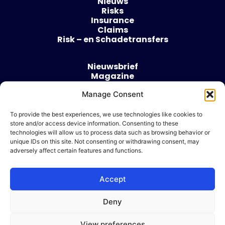
Nieuws
Risks
Insurance
Claims
Risk – en Schadetransfers
Nieuwsbrief
Magazine
Evenementen
Manage Consent
Over
Contact
To provide the best experiences, we use technologies like cookies to
store and/or access device information. Consenting to these
Algemene voorwaarden
technologies will allow us to process data such as browsing behavior or
Cookie beleid
unique IDs on this site. Not consenting or withdrawing consent, may
adversely affect certain features and functions.
Accept
Ik wil adverteren
Deny
© 2026 Risk & Business
View preferences