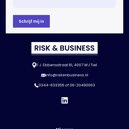
F.J. Ebbensstraat 81, 4007 WJ Tiel
info@riskenbusiness.nl
0344-633356
of
06-20490063