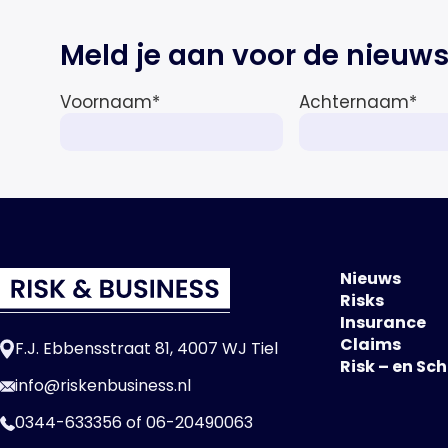
Meld je aan voor de nieuws
Voornaam
*
Achternaam
*
Nieuws
Risks
Insurance
Claims
F.J. Ebbensstraat 81, 4007 WJ Tiel
Risk – en Sc
info@riskenbusiness.nl
0344-633356
of
06-20490063