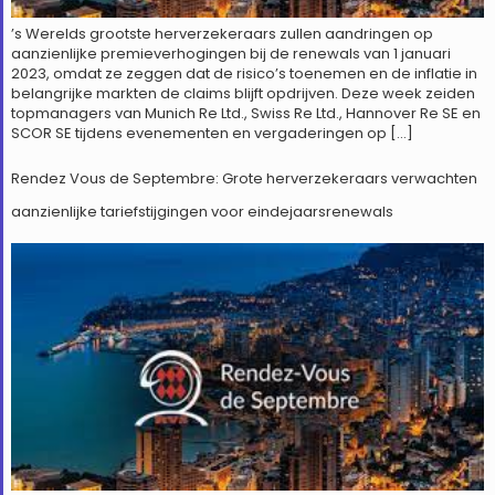
’s Werelds grootste herverzekeraars zullen aandringen op
aanzienlijke premieverhogingen bij de renewals van 1 januari
2023, omdat ze zeggen dat de risico’s toenemen en de inflatie in
belangrijke markten de claims blijft opdrijven. Deze week zeiden
topmanagers van Munich Re Ltd., Swiss Re Ltd., Hannover Re SE en
SCOR SE tijdens evenementen en vergaderingen op […]
Rendez Vous de Septembre: Grote herverzekeraars verwachten
aanzienlijke tariefstijgingen voor eindejaarsrenewals