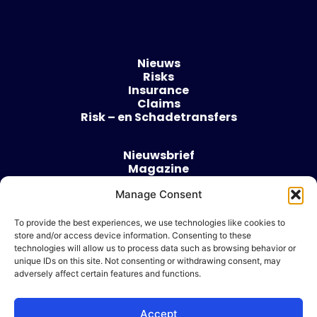
Nieuws
Risks
Insurance
Claims
Risk – en Schadetransfers
Nieuwsbrief
Magazine
Evenementen
Over
Manage Consent
Contact
To provide the best experiences, we use technologies like cookies to
store and/or access device information. Consenting to these
Algemene voorwaarden
technologies will allow us to process data such as browsing behavior or
Cookie beleid
unique IDs on this site. Not consenting or withdrawing consent, may
adversely affect certain features and functions.
Accept
Ik wil adverteren