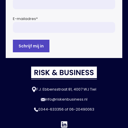
E-mailadres
*
F.J. Ebbensstraat 81, 4007 WJ Tiel
info@riskenbusiness.nl
0344-633356
of
06-20490063