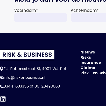
Voornaam
*
Achternaam
*
Nieuws
Risks
Insurance
Claims
F.J. Ebbensstraat 81, 4007 WJ Tiel
Risk – en Sc
info@riskenbusiness.nl
0344-633356
of
06-20490063