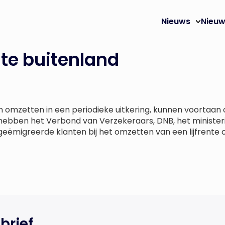
Nieuws
Nieuw
ente buitenland
en omzetten in een periodieke uitkering, kunnen voortaan
t hebben het Verbond van Verzekeraars, DNB, het minister
ëmigreerde klanten bij het omzetten van een lijfrente of
brief