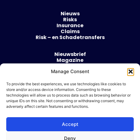
Nieuws
Risks
Insurance
Claims
Risk – en Schadetransfers
Nieuwsbrief
Magazine
Evenementen
Manage Consent
Over
Contact
To provide the best experiences, we use technologies like cookies to
store and/or access device information. Consenting to these
Algemene voorwaarden
technologies will allow us to process data such as browsing behavior or
Cookie beleid
unique IDs on this site. Not consenting or withdrawing consent, may
adversely affect certain features and functions.
Accept
Ik wil adverteren
Deny