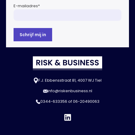
E-mailadres
*
F.J. Ebbensstraat 81, 4007 WJ Tiel
info@riskenbusiness.nl
0344-633356
of
06-20490063