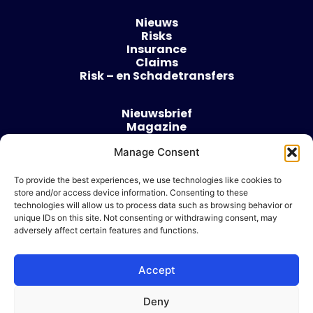
Nieuws
Risks
Insurance
Claims
Risk – en Schadetransfers
Nieuwsbrief
Magazine
Evenementen
Manage Consent
Over
Contact
To provide the best experiences, we use technologies like cookies to
store and/or access device information. Consenting to these
Algemene voorwaarden
technologies will allow us to process data such as browsing behavior or
Cookie beleid
unique IDs on this site. Not consenting or withdrawing consent, may
adversely affect certain features and functions.
Accept
Ik wil adverteren
Deny