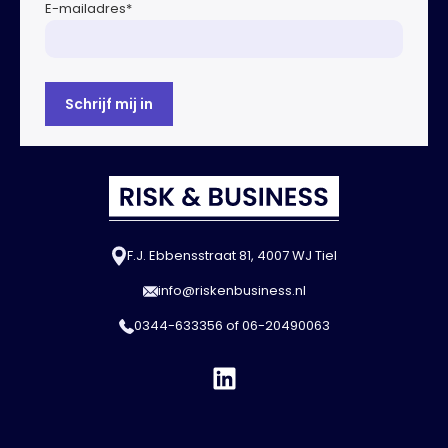
E-mailadres
*
F.J. Ebbensstraat 81, 4007 WJ Tiel
info@riskenbusiness.nl
0344-633356
of
06-20490063