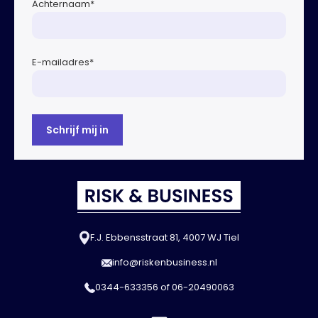
Achternaam
*
E-mailadres
*
F.J. Ebbensstraat 81, 4007 WJ Tiel
info@riskenbusiness.nl
0344-633356
of
06-20490063