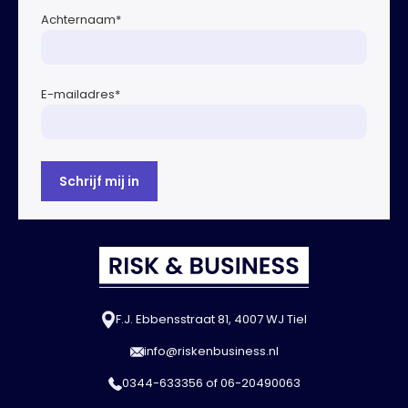
Achternaam
*
E-mailadres
*
F.J. Ebbensstraat 81, 4007 WJ Tiel
info@riskenbusiness.nl
0344-633356
of
06-20490063