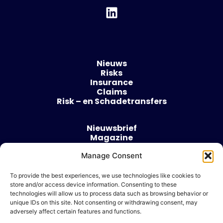
Nieuws
Risks
Insurance
Claims
Risk – en Schadetransfers
Nieuwsbrief
Magazine
Evenementen
Manage Consent
Over
Contact
To provide the best experiences, we use technologies like cookies to
store and/or access device information. Consenting to these
Algemene voorwaarden
technologies will allow us to process data such as browsing behavior or
Cookie beleid
unique IDs on this site. Not consenting or withdrawing consent, may
adversely affect certain features and functions.