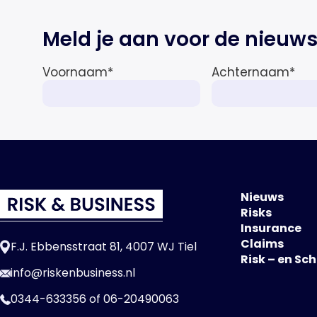
Meld je aan voor de nieuws
Voornaam
*
Achternaam
*
Nieuws
Risks
Insurance
Claims
F.J. Ebbensstraat 81, 4007 WJ Tiel
Risk – en Sc
info@riskenbusiness.nl
0344-633356
of
06-20490063