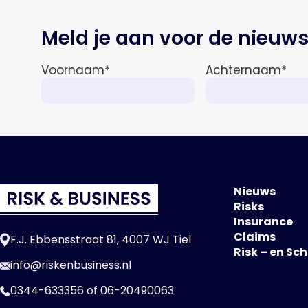
Meld je aan voor de nieuws
Voornaam
*
Achternaam
*
Nieuws
Risks
Insurance
Claims
F.J. Ebbensstraat 81, 4007 WJ Tiel
Risk – en Sc
info@riskenbusiness.nl
0344-633356
of
06-20490063