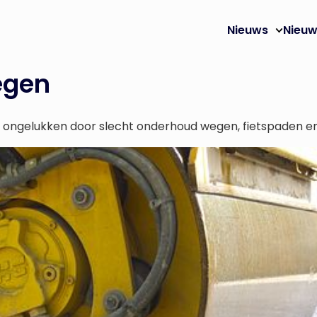
Nieuws
Nieuw
egen
ngelukken door slecht onderhoud wegen, fietspaden en