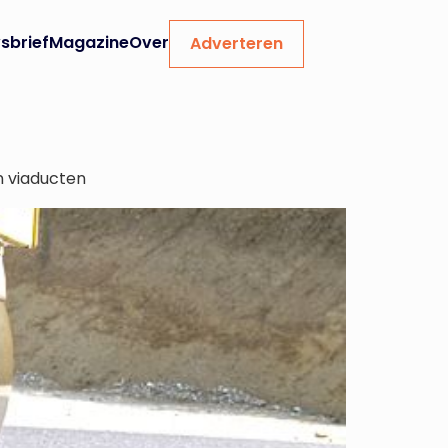
sbrief
Magazine
Over
Adverteren
 viaducten