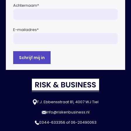
Achternaam
*
E-mailadres
*
F.J. Ebbensstraat 81, 4007 WJ Tiel
info@riskenbusiness.nl
0344-633356
of
06-20490063