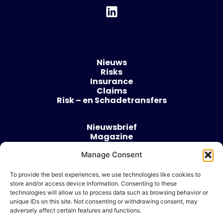
Nieuws
Risks
Insurance
Claims
Risk – en Schadetransfers
Nieuwsbrief
Magazine
Evenementen
Over
Manage Consent
Contact
To provide the best experiences, we use technologies like cookies to
store and/or access device information. Consenting to these
Algemene voorwaarden
technologies will allow us to process data such as browsing behavior or
Cookie beleid
unique IDs on this site. Not consenting or withdrawing consent, may
adversely affect certain features and functions.