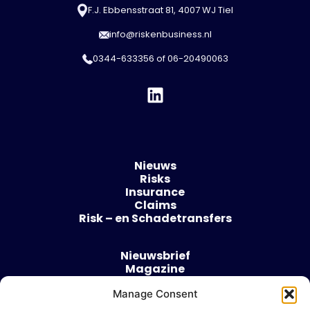
F.J. Ebbensstraat 81, 4007 WJ Tiel
info@riskenbusiness.nl
0344-633356
of
06-20490063
Nieuws
Risks
Insurance
Claims
Risk – en Schadetransfers
Nieuwsbrief
Magazine
Evenementen
Manage Consent
Over
Contact