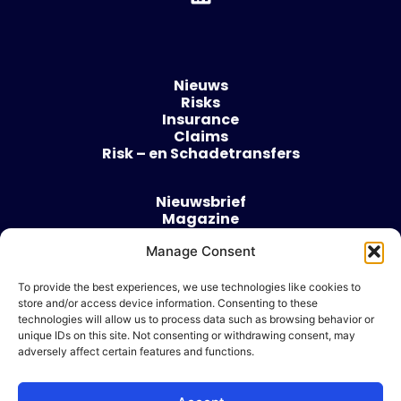
Nieuws
Risks
Insurance
Claims
Risk – en Schadetransfers
Nieuwsbrief
Magazine
Evenementen
Manage Consent
Over
Contact
To provide the best experiences, we use technologies like cookies to
store and/or access device information. Consenting to these
Algemene voorwaarden
technologies will allow us to process data such as browsing behavior or
Cookie beleid
unique IDs on this site. Not consenting or withdrawing consent, may
adversely affect certain features and functions.