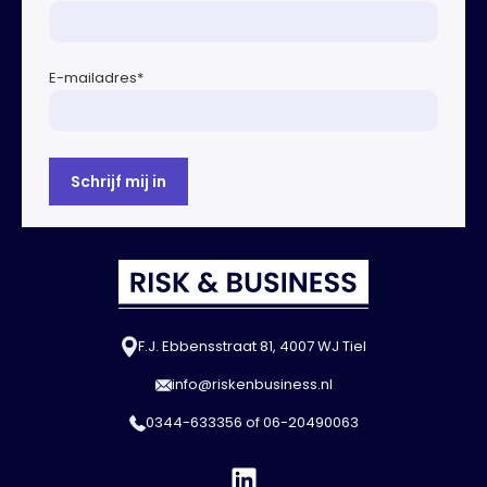
E-mailadres
*
F.J. Ebbensstraat 81, 4007 WJ Tiel
info@riskenbusiness.nl
0344-633356
of
06-20490063