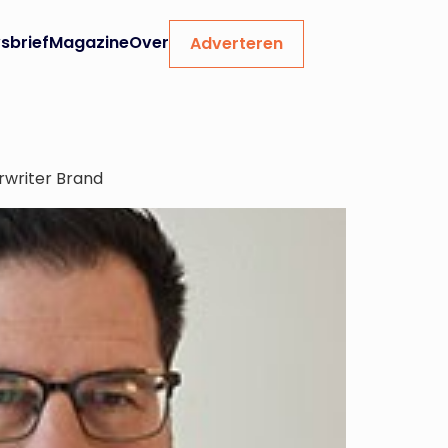
sbrief
Magazine
Over
Adverteren
rwriter Brand