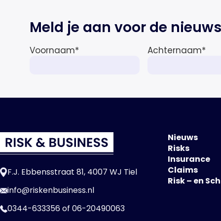
Meld je aan voor de nieuws
Voornaam
*
Achternaam
*
Nieuws
Risks
Insurance
Claims
F.J. Ebbensstraat 81, 4007 WJ Tiel
Risk – en Sc
info@riskenbusiness.nl
0344-633356
of
06-20490063