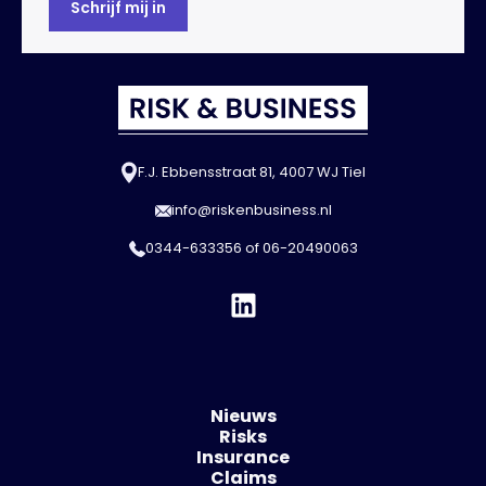
F.J. Ebbensstraat 81, 4007 WJ Tiel
info@riskenbusiness.nl
0344-633356
of
06-20490063
Nieuws
Risks
Insurance
Claims