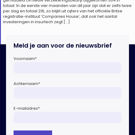
gemiddeld 1,4 nieuw verzekeringsbedrijf bijgekomen 504 in
totaal. In de eerste vier maanden van dit jaar zijn dat er zelfs twee
per dag en totaal 216, zo blijkt uit cijfers van het officiële Britse
registratie-instituut ‘Companies House’, dat ook het aantal
investeringen in insurtech zegt […]
Meld je aan voor de nieuwsbrief
Voornaam
*
Achternaam
*
E-mailadres
*