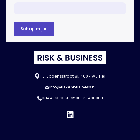
F.J. Ebbensstraat 81, 4007 WJ Tiel
info@riskenbusiness.nl
0344-633356
of
06-20490063