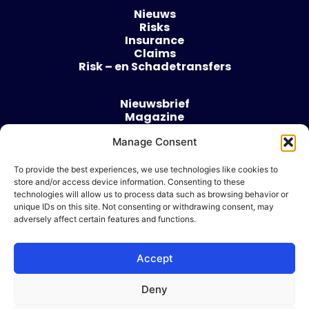
Nieuws
Risks
Insurance
Claims
Risk – en Schadetransfers
Nieuwsbrief
Magazine
Evenementen
Manage Consent
Over
Contact
To provide the best experiences, we use technologies like cookies to
store and/or access device information. Consenting to these
Algemene voorwaarden
technologies will allow us to process data such as browsing behavior or
Cookie beleid
unique IDs on this site. Not consenting or withdrawing consent, may
adversely affect certain features and functions.
Accept
Ik wil adverteren
Deny