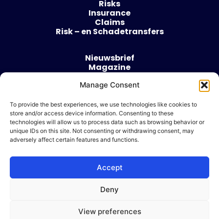
Risks
Insurance
Claims
Risk – en Schadetransfers
Nieuwsbrief
Magazine
Evenementen
Over
Manage Consent
Contact
To provide the best experiences, we use technologies like cookies to
store and/or access device information. Consenting to these
Algemene voorwaarden
technologies will allow us to process data such as browsing behavior or
Cookie beleid
unique IDs on this site. Not consenting or withdrawing consent, may
adversely affect certain features and functions.
Accept
Ik wil adverteren
Deny
© 2026 Risk & Business
View preferences
| Design & Development door
WP Masters