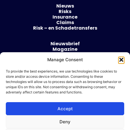
Nieuws
Risks
Insurance
Claims
Risk – en Schadetransfers
Nieuwsbrief
Magazine
Evenementen
Manage Consent
Over
Contact
To provide the best experiences, we use technologies like cookies to
store and/or access device information. Consenting to these
Algemene voorwaarden
technologies will allow us to process data such as browsing behavior or
Cookie beleid
unique IDs on this site. Not consenting or withdrawing consent, may
adversely affect certain features and functions.
Accept
Ik wil adverteren
Deny