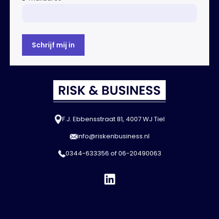
F.J. Ebbensstraat 81, 4007 WJ Tiel
info@riskenbusiness.nl
0344-633356
of
06-20490063