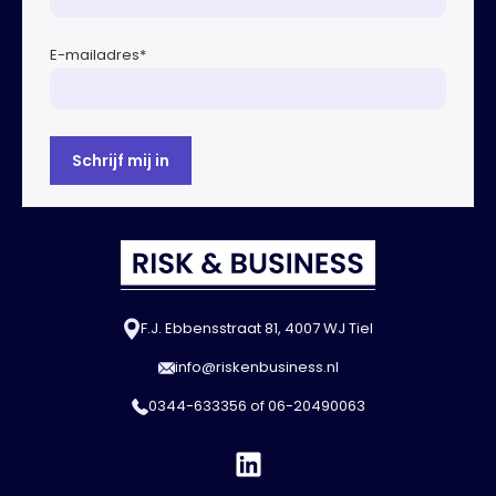
E-mailadres
*
F.J. Ebbensstraat 81, 4007 WJ Tiel
info@riskenbusiness.nl
0344-633356
of
06-20490063