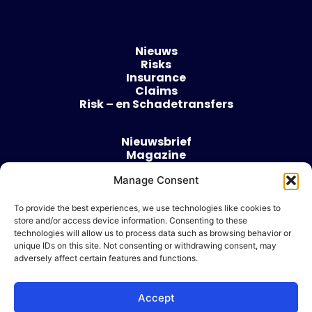
Nieuws
Risks
Insurance
Claims
Risk – en Schadetransfers
Nieuwsbrief
Magazine
Evenementen
Over
Manage Consent
Contact
To provide the best experiences, we use technologies like cookies to
store and/or access device information. Consenting to these
Algemene voorwaarden
technologies will allow us to process data such as browsing behavior or
Cookie beleid
unique IDs on this site. Not consenting or withdrawing consent, may
adversely affect certain features and functions.
Accept
Ik wil adverteren