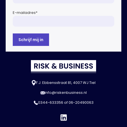
E-mailadres
*
F.J. Ebbensstraat 81, 4007 WJ Tiel
info@riskenbusiness.nl
0344-633356
of
06-20490063