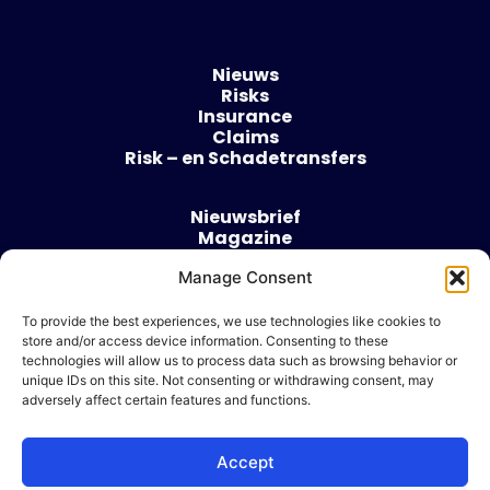
Nieuws
Risks
Insurance
Claims
Risk – en Schadetransfers
Nieuwsbrief
Magazine
Evenementen
Manage Consent
Over
Contact
To provide the best experiences, we use technologies like cookies to
store and/or access device information. Consenting to these
Algemene voorwaarden
technologies will allow us to process data such as browsing behavior or
Cookie beleid
unique IDs on this site. Not consenting or withdrawing consent, may
adversely affect certain features and functions.
Accept
Ik wil adverteren